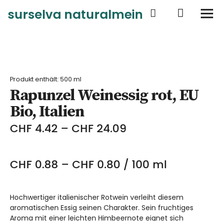
surselva naturalmein
surselva naturalmein
Novitads
Produkt enthält: 500
ml
Rapunzel Weinessig rot, EU
Shop
Bio, Italien
Warenkorb
CHF
4.42
–
CHF
24.09
Kasse
CHF
0.88
–
CHF
0.80
/
100
ml
Hochwertiger italienischer Rotwein verleiht diesem
aromatischen Essig seinen Charakter. Sein fruchtiges
Aroma mit einer leichten Himbeernote eignet sich