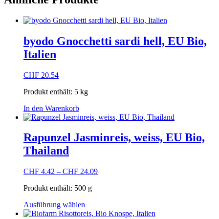
byodo Gnocchetti sardi hell, EU Bio,
Italien
CHF
20.54
Produkt enthält: 5
kg
In den Warenkorb
Rapunzel Jasminreis, weiss, EU Bio,
Thailand
CHF
4.42
–
CHF
24.09
Produkt enthält: 500
g
Dieses
Ausführung wählen
Produkt