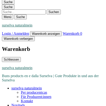
Suche
Suche
Suche
Menü
Suche
surselva naturalmein
Login / Anmelden
Warenkorb
0
Warenkorb anzeigen
Warenkorb verbergen
Warenkorb
Schliessen
surselva naturalmein
Buns products en e dalla Surselva | Gute Produkte in und aus der
Surselva
surselva naturalmein
Per producents:as
Für Produzent:innen
Kontakt
Novitads