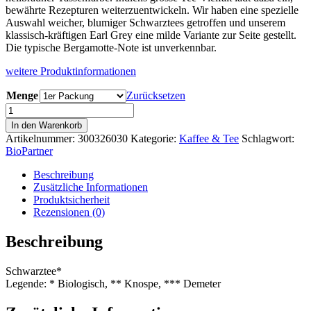
bewährte Rezepturen weiterzuentwickeln. Wir haben eine spezielle
Auswahl weicher, blumiger Schwarztees getroffen und unserem
klassisch-kräftigen Earl Grey eine milde Variante zur Seite gestellt.
Die typische Bergamotte-Note ist unverkennbar.
weitere Produktinformationen
Menge
Zurücksetzen
Lebensbaum
Earl
In den Warenkorb
Grey
Artikelnummer:
300326030
Kategorie:
Kaffee & Tee
Schlagwort:
Mild,
BioPartner
Schwarztee,
EU
Beschreibung
Bio
Zusätzliche Informationen
Menge
Produktsicherheit
Rezensionen (0)
Beschreibung
Schwarztee*
Legende: * Biologisch, ** Knospe, *** Demeter