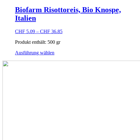
weist
mehrere
Biofarm Risottoreis, Bio Knospe,
Varianten
Italien
auf.
Die
Optionen
CHF
5.09
–
CHF
36.85
können
auf
Produkt enthält: 500
gr
der
Dieses
Produktseite
Ausführung wählen
Produkt
gewählt
weist
werden
mehrere
Varianten
auf.
Die
Optionen
können
auf
der
Produktseite
gewählt
werden