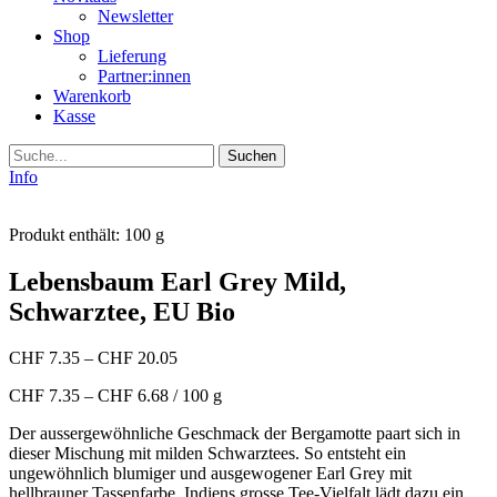
Newsletter
Shop
Lieferung
Partner:innen
Warenkorb
Kasse
Suche
Info
Produkt enthält: 100
g
Lebensbaum Earl Grey Mild,
Schwarztee, EU Bio
CHF
7.35
–
CHF
20.05
CHF
7.35
–
CHF
6.68
/
100
g
Der aussergewöhnliche Geschmack der Bergamotte paart sich in
dieser Mischung mit milden Schwarztees. So entsteht ein
ungewöhnlich blumiger und ausgewogener Earl Grey mit
hellbrauner Tassenfarbe. Indiens grosse Tee-Vielfalt lädt dazu ein,