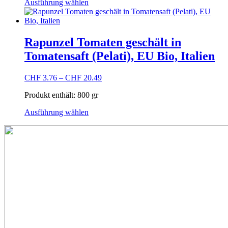
Dieses
Produktseite
Ausführung wählen
Produkt
gewählt
weist
werden
mehrere
Varianten
Rapunzel Tomaten geschält in
auf.
Tomatensaft (Pelati), EU Bio, Italien
Die
Optionen
können
CHF
3.76
–
CHF
20.49
auf
der
Produkt enthält: 800
gr
Produktseite
Dieses
gewählt
Ausführung wählen
Produkt
werden
weist
mehrere
Varianten
auf.
Die
Optionen
können
auf
der
Produktseite
gewählt