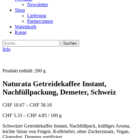
Newsletter
Shop
Lieferung
Partner:innen
Warenkorb
Kasse
Suche
Info
Produkt enthält: 200
g
Naturata Getreidekaffee Instant,
Nachfüllpackung, Demeter, Schweiz
CHF
10.67
–
CHF
58.18
CHF
5.33
–
CHF
4.85
/
100
g
Schweizer Getreidekaffee Instant, Nachfüllpack, kräftiges Aroma,
leichte Süsse von Feigen, Koffeinfrei, ohne Zuckerzusatz, Vegan,
Glutenfrei, Demeter zertifiziert