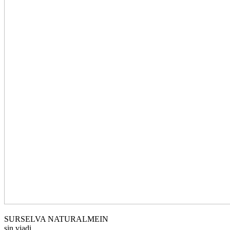
werden
SURSELVA NATURALMEIN
sin viadi