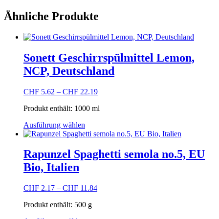
Ähnliche Produkte
Sonett Geschirrspülmittel Lemon,
NCP, Deutschland
CHF
5.62
–
CHF
22.19
Produkt enthält: 1000
ml
Dieses
Ausführung wählen
Produkt
weist
mehrere
Rapunzel Spaghetti semola no.5, EU
Varianten
Bio, Italien
auf.
Die
Optionen
CHF
2.17
–
CHF
11.84
können
auf
Produkt enthält: 500
g
der