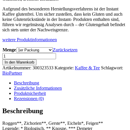
Aufgrund des besonderen Herstellungsverfahrens ist der Instant
Kaffee glutenfrei. Um sicher zustellen, dass kein Gluten und auch
keine Glutenrückstände in der Instant- Produkten enthalten sind,
führen wir regelmässig Analysen durch – der Glutengehalt befindet
sich stets unter der Nachweisgrenze.
weitere Produktinformationen
Menge
Zurücksetzen
Naturata
Getreidekaffee
In den Warenkorb
Instant,
Artikelnummer:
300323533
Kategorie:
Kaffee & Tee
Schlagwort:
Nachfüllpackung,
BioPartner
Demeter,
Schweiz
Beschreibung
Menge
Zusätzliche Informationen
Produktsicherheit
Rezensionen (0)
Beschreibung
Roggen**, Zichorien**, Gerste**, Eicheln*, Feigen**
Legende: * Biologisch, ** Knospe, *** Demeter