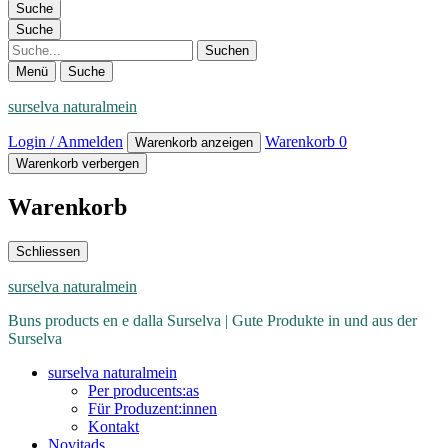
Suche
Suche
Suche
Menü
Suche
surselva naturalmein
Login / Anmelden
Warenkorb
0
Warenkorb anzeigen
Warenkorb verbergen
Warenkorb
Schliessen
surselva naturalmein
Buns products en e dalla Surselva | Gute Produkte in und aus der
Surselva
surselva naturalmein
Per producents:as
Für Produzent:innen
Kontakt
Novitads