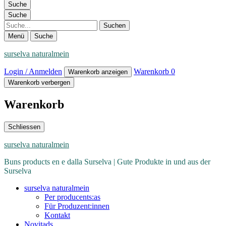
Suche
Suche
Suche
Menü
Suche
surselva naturalmein
Login / Anmelden
Warenkorb
0
Warenkorb anzeigen
Warenkorb verbergen
Warenkorb
Schliessen
surselva naturalmein
Buns products en e dalla Surselva | Gute Produkte in und aus der
Surselva
surselva naturalmein
Per producents:as
Für Produzent:innen
Kontakt
Novitads