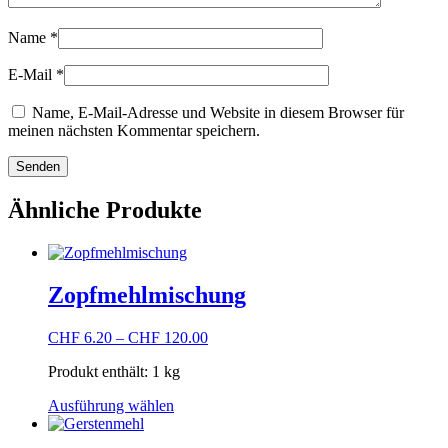
Name
*
E-Mail
*
Name, E-Mail-Adresse und Website in diesem Browser für
meinen nächsten Kommentar speichern.
Ähnliche Produkte
Zopfmehlmischung
CHF
6.20
–
CHF
120.00
Produkt enthält: 1
kg
Dieses
Ausführung wählen
Produkt
weist