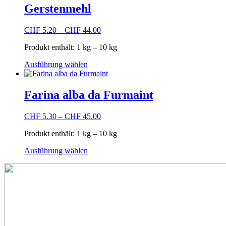
mehrere
Gerstenmehl
Varianten
auf.
CHF
5.20
–
CHF
44.00
Die
Optionen
Produkt enthält: 1
kg
– 10
kg
können
auf
Dieses
Ausführung wählen
der
Produkt
Produktseite
weist
gewählt
mehrere
Farina alba da Furmaint
werden
Varianten
auf.
CHF
5.30
–
CHF
45.00
Die
Optionen
Produkt enthält: 1
kg
– 10
kg
können
auf
Dieses
Ausführung wählen
der
Produkt
Produktseite
weist
gewählt
mehrere
werden
Varianten
auf.
Die
Optionen
können