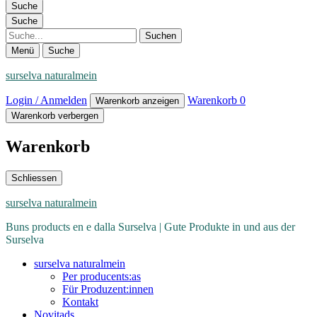
Suche
Suche
Suche
Menü
Suche
surselva naturalmein
Login / Anmelden
Warenkorb
0
Warenkorb anzeigen
Warenkorb verbergen
Warenkorb
Schliessen
surselva naturalmein
Buns products en e dalla Surselva | Gute Produkte in und aus der
Surselva
surselva naturalmein
Per producents:as
Für Produzent:innen
Kontakt
Novitads