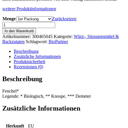
weitere Produktinformationen
Menge
Zurücksetzen
Sonnentor
Fenchel
In den Warenkorb
ganz,
Artikelnummer:
300465045
Kategorie:
Würz-, Süssungsmittel &
EU
Backzutaten
Schlagwort:
BioPartner
Bio,
Österreich
Beschreibung
Menge
Zusätzliche Informationen
Produktsicherheit
Rezensionen (0)
Beschreibung
Fenchel*
Legende: * Biologisch, ** Knospe, *** Demeter
Zusätzliche Informationen
Herkunft
EU