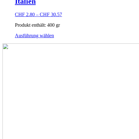
Italien
auf.
Die
Optionen
CHF
2.80
–
CHF
30.57
können
auf
Produkt enthält: 400
gr
der
Dieses
Produktseite
Ausführung wählen
Produkt
gewählt
weist
werden
mehrere
Varianten
auf.
Die
Optionen
können
auf
der
Produktseite
gewählt
werden