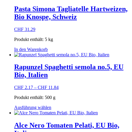
Pasta Simona Tagliatelle Hartweizen,
Bio Knospe, Schweiz
CHF
31.29
Produkt enthält: 5
kg
In den Warenkorb
Rapunzel Spaghetti semola no.5, EU
Bio, Italien
CHF
2.17
–
CHF
11.84
Produkt enthält: 500
g
Dieses
Ausführung wählen
Produkt
weist
mehrere
Alce Nero Tomaten Pelati, EU Bio,
Varianten