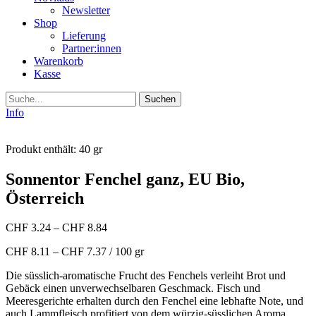
Newsletter
Shop
Lieferung
Partner:innen
Warenkorb
Kasse
Suche
Info
Produkt enthält: 40
gr
Sonnentor Fenchel ganz, EU Bio,
Österreich
CHF
3.24
–
CHF
8.84
CHF
8.11
–
CHF
7.37
/
100
gr
Die süsslich-aromatische Frucht des Fenchels verleiht Brot und
Gebäck einen unverwechselbaren Geschmack. Fisch und
Meeresgerichte erhalten durch den Fenchel eine lebhafte Note, und
auch Lammfleisch profitiert von dem würzig-süsslichen Aroma.