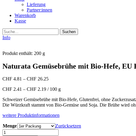
Lieferung
Partner:innen
Warenkorb
Kasse
Suche
Info
Produkt enthält: 200
g
Naturata Gemüsebrühe mit Bio-Hefe, EU B
CHF
4.81
–
CHF
26.25
CHF
2.41
–
CHF
2.19
/
100
g
Schweizer Gemüsebrühe mit Bio-Hefe, Glutenfrei, ohne Zuckerzusatz 
Die Würzkraft stammt von Bio-Gemüse und Soja. Die Brühe wird ohn
weitere Produktinformationen
Menge
Zurücksetzen
Naturata