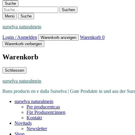
Suche
Suche
Menü
Suche
surselva naturalmein
Login / Anmelden
Warenkorb
0
Warenkorb anzeigen
Warenkorb verbergen
Warenkorb
Schliessen
surselva naturalmein
Buns products en e dalla Surselva | Gute Produkte in und aus der Sur
surselva naturalmein
Per producents:as
Für Produzent:innen
Kontakt
Novitads
Newsletter
Shop