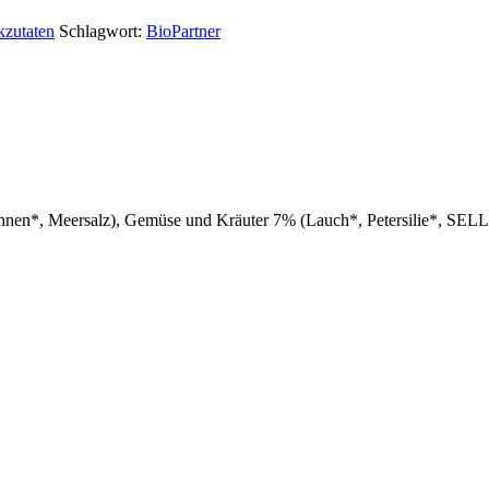
kzutaten
Schlagwort:
BioPartner
nen*, Meersalz), Gemüse und Kräuter 7% (Lauch*, Petersilie*, SELLE