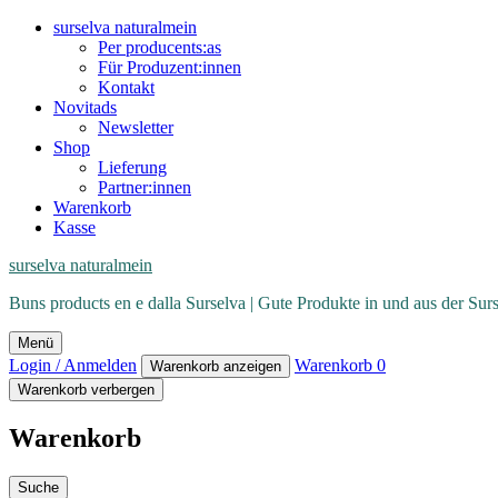
surselva naturalmein
Per producents:as
Für Produzent:innen
Kontakt
Novitads
Newsletter
Shop
Lieferung
Partner:innen
Warenkorb
Kasse
surselva naturalmein
Buns products en e dalla Surselva | Gute Produkte in und aus der Sur
Menü
Login / Anmelden
Warenkorb
0
Warenkorb anzeigen
Warenkorb verbergen
Warenkorb
Suche