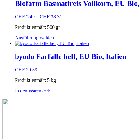
mehrere
Biofarm Basmatireis Vollkorn, EU Bio,
Varianten
auf.
CHF
5.49
–
CHF
38.31
Die
Optionen
Produkt enthält: 500
gr
können
auf
Dieses
Ausführung wählen
der
Produkt
Produktseite
weist
gewählt
mehrere
byodo Farfalle hell, EU Bio, Italien
werden
Varianten
auf.
CHF
20.89
Die
Optionen
Produkt enthält: 5
kg
können
auf
In den Warenkorb
der
Produktseite
gewählt
werden