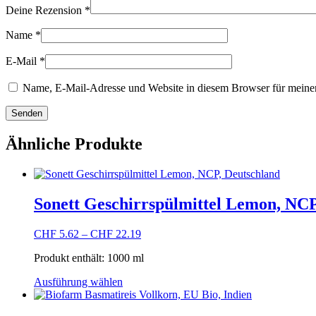
Deine Rezension
*
Name
*
E-Mail
*
Name, E-Mail-Adresse und Website in diesem Browser für meine
Ähnliche Produkte
Sonett Geschirrspülmittel Lemon, NCP
CHF
5.62
–
CHF
22.19
Produkt enthält: 1000
ml
Dieses
Ausführung wählen
Produkt
weist