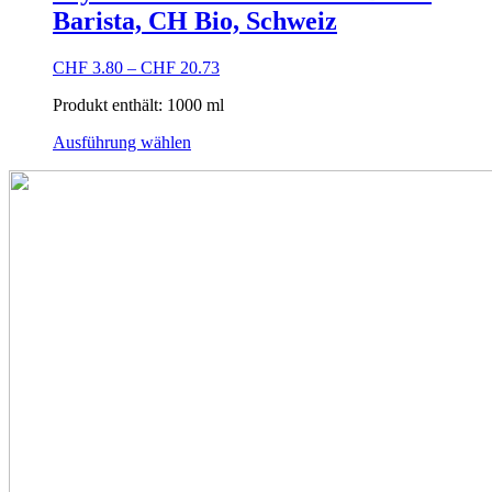
auf.
Barista, CH Bio, Schweiz
Die
Optionen
können
CHF
3.80
–
CHF
20.73
auf
der
Produkt enthält: 1000
ml
Produktseite
Dieses
gewählt
Ausführung wählen
Produkt
werden
weist
mehrere
Varianten
auf.
Die
Optionen
können
auf
der
Produktseite
gewählt
werden