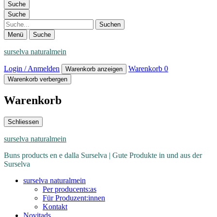
Suche
Suche
Suche
Menü
Suche
surselva naturalmein
Login / Anmelden
Warenkorb
0
Warenkorb anzeigen
Warenkorb verbergen
Warenkorb
Schliessen
surselva naturalmein
Buns products en e dalla Surselva | Gute Produkte in und aus der
Surselva
surselva naturalmein
Per producents:as
Für Produzent:innen
Kontakt
Novitads