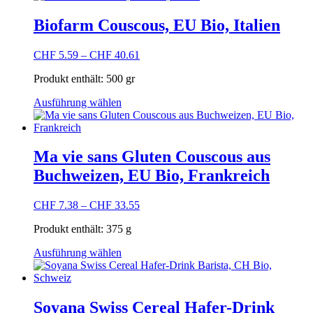
Biofarm Couscous, EU Bio, Italien
CHF
5.59
–
CHF
40.61
Produkt enthält: 500
gr
Dieses
Ausführung wählen
Produkt
weist
mehrere
Varianten
Ma vie sans Gluten Couscous aus
auf.
Buchweizen, EU Bio, Frankreich
Die
Optionen
können
CHF
7.38
–
CHF
33.55
auf
der
Produkt enthält: 375
g
Produktseite
Dieses
gewählt
Ausführung wählen
Produkt
werden
weist
mehrere
Varianten
Soyana Swiss Cereal Hafer-Drink