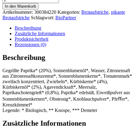
Brotaufstrich
In den Warenkorb
Saatenliebe
Artikelnummer:
300384220
Kategorien:
Brotaufstriche
,
pikante
Kürbiskern,
Brotaufstriche
Schlagwort:
BioPartner
EU
Bio,
Beschreibung
Deutschland
Zusätzliche Informationen
Menge
Produktsicherheit
Rezensionen (0)
Beschreibung
Gegrillte Paprika* (20%), Sonnenblumenöl*, Wasser, Zitronensaft
aus Zitronensaftkonzentrat*, Sonnenblumenkerne*, Tomatenmark*
zweifach konzentriert, Zwiebeln*, Kürbiskerne* (4%),
Kürbiskernöl* (2%), Agavendicksaft*, Meersalz,
Paprikaschotengrieß* (0,8%), Paprika* edelsüß, Eiweißpulver aus
Sonnenblumenkernen*, Obstessig*, Knoblauchpulver*, Pfeﬀer*,
Kreuzkümmel*
Legende: * Biologisch, ** Knospe, *** Demeter
Zusätzliche Informationen