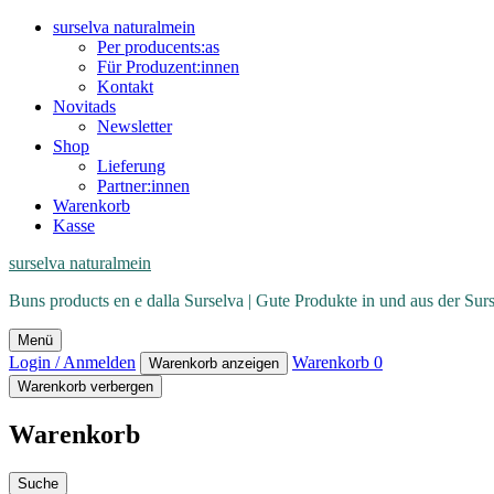
surselva naturalmein
Per producents:as
Für Produzent:innen
Kontakt
Novitads
Newsletter
Shop
Lieferung
Partner:innen
Warenkorb
Kasse
surselva naturalmein
Buns products en e dalla Surselva | Gute Produkte in und aus der Sur
Menü
Login / Anmelden
Warenkorb
0
Warenkorb anzeigen
Warenkorb verbergen
Warenkorb
Suche