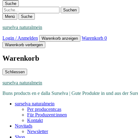
Suche
Suche
Menü
Suche
surselva naturalmein
Login / Anmelden
Warenkorb
0
Warenkorb anzeigen
Warenkorb verbergen
Warenkorb
Schliessen
surselva naturalmein
Buns products en e dalla Surselva | Gute Produkte in und aus der Sur
surselva naturalmein
Per producents:as
Für Produzent:innen
Kontakt
Novitads
Newsletter
Shop