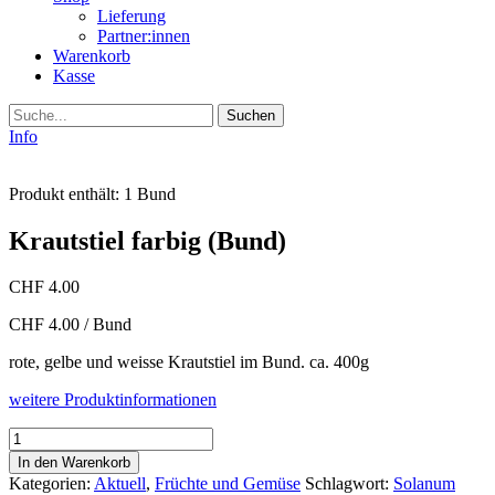
Lieferung
Partner:innen
Warenkorb
Kasse
Suche
Info
Produkt enthält: 1
Bund
Krautstiel farbig (Bund)
CHF
4.00
CHF
4.00
/
Bund
rote, gelbe und weisse Krautstiel im Bund. ca. 400g
weitere Produktinformationen
Krautstiel
farbig
In den Warenkorb
(Bund)
Kategorien:
Aktuell
,
Früchte und Gemüse
Schlagwort:
Solanum