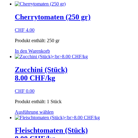
Cherrytomaten (250 gr)
CHF
4.00
Produkt enthält: 250
gr
In den Warenkorb
Zucchini (Stück)
8.00 CHF/kg
CHF
0.00
Produkt enthält: 1
Stück
Dieses
Ausführung wählen
Produkt
weist
mehrere
Fleischtomaten (Stück)
Varianten