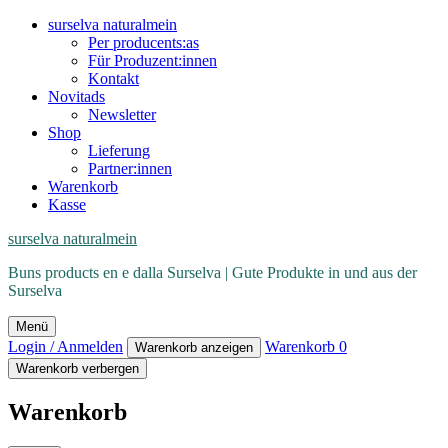
surselva naturalmein
Per producents:as
Für Produzent:innen
Kontakt
Novitads
Newsletter
Shop
Lieferung
Partner:innen
Warenkorb
Kasse
surselva naturalmein
Buns products en e dalla Surselva | Gute Produkte in und aus der
Surselva
Menü
Login / Anmelden
Warenkorb
0
Warenkorb anzeigen
Warenkorb verbergen
Warenkorb