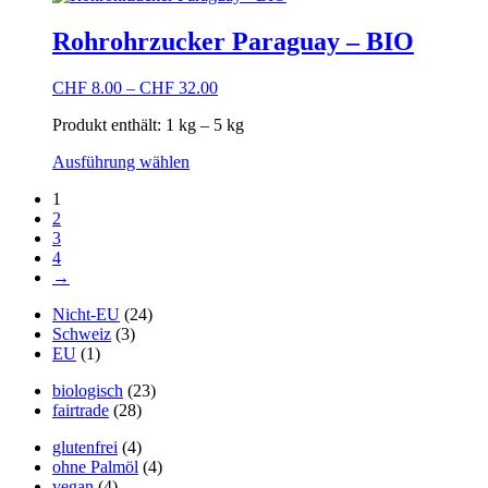
weist
werden
mehrere
Rohrohrzucker Paraguay – BIO
Varianten
auf.
CHF
8.00
–
CHF
32.00
Die
Optionen
Produkt enthält: 1
kg
– 5
kg
können
auf
Dieses
Ausführung wählen
der
Produkt
Produktseite
1
weist
gewählt
2
mehrere
werden
3
Varianten
4
auf.
→
Die
Optionen
Nicht-EU
(24)
können
Schweiz
(3)
auf
EU
(1)
der
Produktseite
biologisch
(23)
gewählt
fairtrade
(28)
werden
glutenfrei
(4)
ohne Palmöl
(4)
vegan
(4)