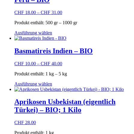
CHF
18.00
–
CHF
31.00
Produkt enthält: 500
gr
– 1000
gr
Dieses
Ausführung wählen
Produkt
weist
mehrere
Basmatireis Indien – BIO
Varianten
auf.
CHF
10.00
–
CHF
40.00
Die
Optionen
Produkt enthält: 1
kg
– 5
kg
können
auf
Dieses
Ausführung wählen
der
Produkt
Produktseite
weist
gewählt
mehrere
Aprikosen Usbekistan (eigentlich
werden
Varianten
Türkei) – BIO; 1 Kilo
auf.
Die
Optionen
CHF
28.00
können
auf
Produkt enthält: 1
kg