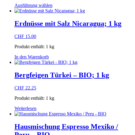
Dieses
Ausführung wählen
Produkt
weist
mehrere
Erdnüsse mit Salz Nicaragua; 1 kg
Varianten
auf.
CHF
15.00
Die
Optionen
Produkt enthält: 1
kg
können
auf
In den Warenkorb
der
Produktseite
gewählt
Bergfeigen Türkei – BIO; 1 kg
werden
CHF
22.25
Produkt enthält: 1
kg
Weiterlesen
Hausmischung Espresso Mexiko /
Peru – BIO