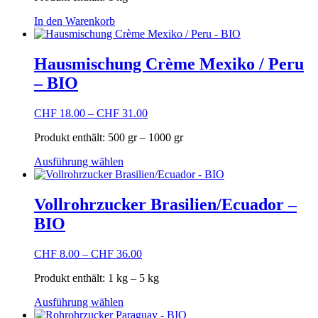
der
Produktseite
In den Warenkorb
gewählt
werden
Hausmischung Crème Mexiko / Peru
– BIO
CHF
18.00
–
CHF
31.00
Produkt enthält: 500
gr
– 1000
gr
Dieses
Ausführung wählen
Produkt
weist
mehrere
Vollrohrzucker Brasilien/Ecuador –
Varianten
BIO
auf.
Die
Optionen
CHF
8.00
–
CHF
36.00
können
auf
Produkt enthält: 1
kg
– 5
kg
der
Dieses
Produktseite
Ausführung wählen
Produkt
gewählt