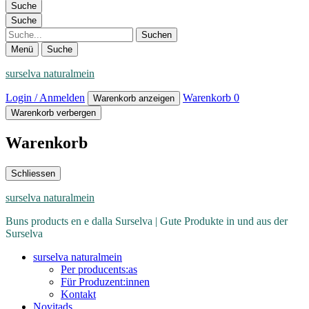
Suche
Suche
Suche
Menü
Suche
surselva naturalmein
Login / Anmelden
Warenkorb
0
Warenkorb anzeigen
Warenkorb verbergen
Warenkorb
Schliessen
surselva naturalmein
Buns products en e dalla Surselva | Gute Produkte in und aus der
Surselva
surselva naturalmein
Per producents:as
Für Produzent:innen
Kontakt
Novitads