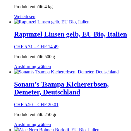
Produkt enthält: 4
kg
Weiterlesen
Rapunzel Linsen gelb, EU Bio, Italien
CHF
5.31
–
CHF
14.49
Produkt enthält: 500
g
Dieses
Ausführung wählen
Produkt
weist
mehrere
Sonam’s Tsampa Kichererbsen,
Varianten
Demeter, Deutschland
auf.
Die
Optionen
CHF
5.50
–
CHF
20.01
können
auf
Produkt enthält: 250
gr
der
Dieses
Produktseite
Ausführung wählen
Produkt
gewählt