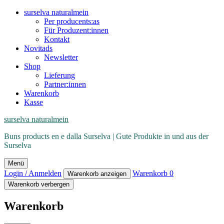
surselva naturalmein
Per producents:as
Für Produzent:innen
Kontakt
Novitads
Newsletter
Shop
Lieferung
Partner:innen
Warenkorb
Kasse
surselva naturalmein
Buns products en e dalla Surselva | Gute Produkte in und aus der
Surselva
Menü
Login / Anmelden
Warenkorb
0
Warenkorb anzeigen
Warenkorb verbergen
Warenkorb