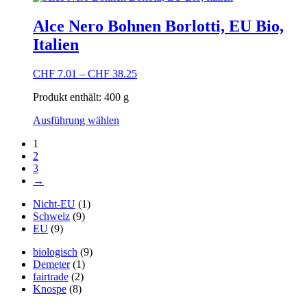
weist
werden
mehrere
Alce Nero Bohnen Borlotti, EU Bio,
Varianten
Italien
auf.
Die
Optionen
CHF
7.01
–
CHF
38.25
können
auf
Produkt enthält: 400
g
der
Dieses
Produktseite
Ausführung wählen
Produkt
gewählt
1
weist
werden
2
mehrere
3
Varianten
→
auf.
Die
Nicht-EU
(1)
Optionen
Schweiz
(9)
können
EU
(9)
auf
der
biologisch
(9)
Produktseite
Demeter
(1)
gewählt
fairtrade
(2)
werden
Knospe
(8)