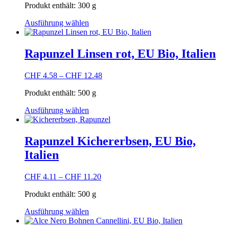
Produkt enthält: 300
g
Dieses
Ausführung wählen
Produkt
weist
mehrere
Rapunzel Linsen rot, EU Bio, Italien
Varianten
auf.
CHF
4.58
–
CHF
12.48
Die
Optionen
Produkt enthält: 500
g
können
auf
Dieses
Ausführung wählen
der
Produkt
Produktseite
weist
gewählt
mehrere
Rapunzel Kichererbsen, EU Bio,
werden
Varianten
Italien
auf.
Die
Optionen
CHF
4.11
–
CHF
11.20
können
auf
Produkt enthält: 500
g
der
Dieses
Produktseite
Ausführung wählen
Produkt
gewählt