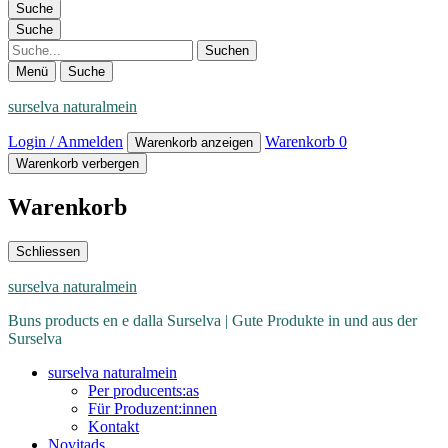
Suche
Suche
Suche
Menü
Suche
surselva naturalmein
Login / Anmelden
Warenkorb
0
Warenkorb anzeigen
Warenkorb verbergen
Warenkorb
Schliessen
surselva naturalmein
Buns products en e dalla Surselva | Gute Produkte in und aus der
Surselva
surselva naturalmein
Per producents:as
Für Produzent:innen
Kontakt
Novitads