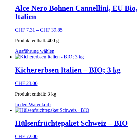
weist
werden
mehrere
Alce Nero Bohnen Cannellini, EU Bio,
Varianten
Italien
auf.
Die
Optionen
CHF
7.31
–
CHF
39.85
können
auf
Produkt enthält: 400
g
der
Dieses
Produktseite
Ausführung wählen
Produkt
gewählt
weist
werden
mehrere
Kichererbsen Italien – BIO; 3 kg
Varianten
auf.
CHF
23.00
Die
Optionen
Produkt enthält: 3
kg
können
auf
In den Warenkorb
der
Produktseite
gewählt
Hülsenfrüchtepaket Schweiz – BIO
werden
CHF
72.00